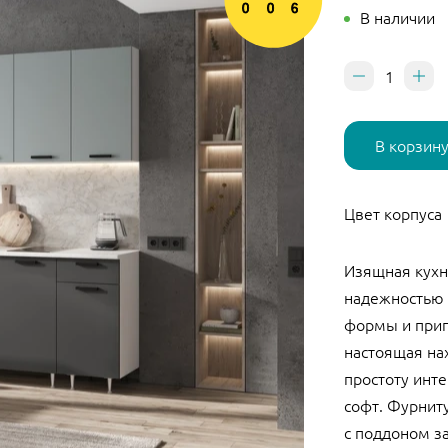
В наличии
В корзин
Цвет корпуса
Изящная кухн
надежностью 
формы и приг
настоящая на
простоту инт
софт. Фурниту
с поддоном з